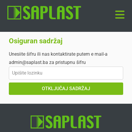
Osiguran sadržaj
Unesiite šifru ili nas kontaktirate putem e mail-a
admin@saplast.ba
za pristupnu šifru
OTKLJUČAJ SADRŽAJ