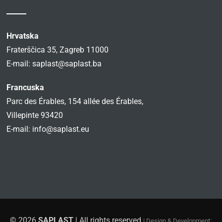
Hrvatska
Fraterščica 35, Zagreb 11000
E-mail:
saplast@saplast.ba
Francuska
Parc des Érables, 154 allée des Érables,
Villepinte 93420
E-mail:
info@saplast.eu
© 2026
SAPLAST
| All rights reserved
| Design & Development: