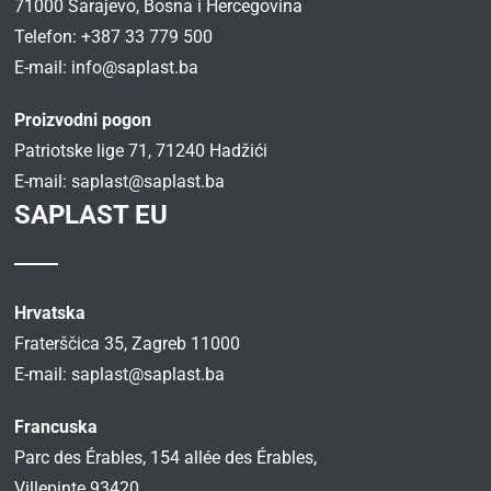
71000 Sarajevo, Bosna i Hercegovina
Telefon: +387 33 779 500
E-mail:
info@saplast.ba
Proizvodni pogon
Patriotske lige 71, 71240 Hadžići
E-mail:
saplast@saplast.ba
SAPLAST EU
Hrvatska
Fraterščica 35, Zagreb 11000
E-mail:
saplast@saplast.ba
Francuska
Parc des Érables, 154 allée des Érables,
Villepinte 93420