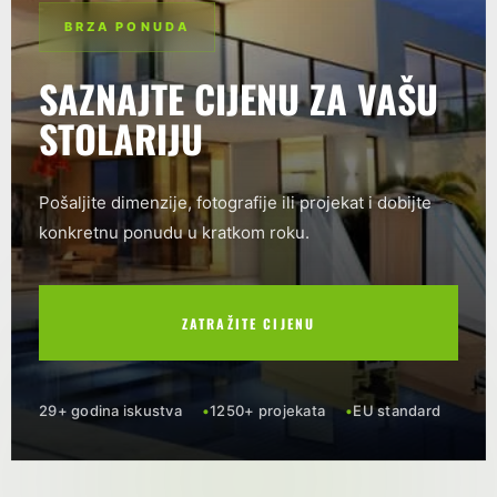
BRZA PONUDA
SAZNAJTE CIJENU ZA VAŠU
STOLARIJU
Pošaljite dimenzije, fotografije ili projekat i dobijte
konkretnu ponudu u kratkom roku.
ZATRAŽITE CIJENU
29+ godina iskustva
1250+ projekata
EU standard