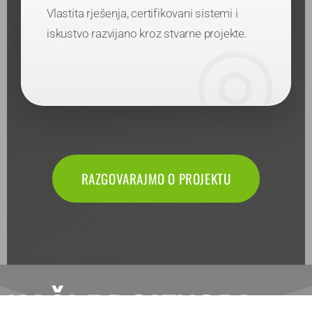
Vlastita rješenja, certifikovani sistemi i
iskustvo razvijano kroz stvarne projekte.
RAZGOVARAJMO O PROJEKTU
NAŠI PROIZVODI