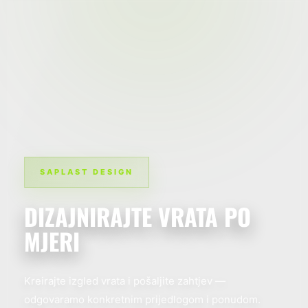
SAPLAST DESIGN
DIZAJNIRAJTE VRATA PO
MJERI
Kreirajte izgled vrata i pošaljite zahtjev —
odgovaramo konkretnim prijedlogom i ponudom.