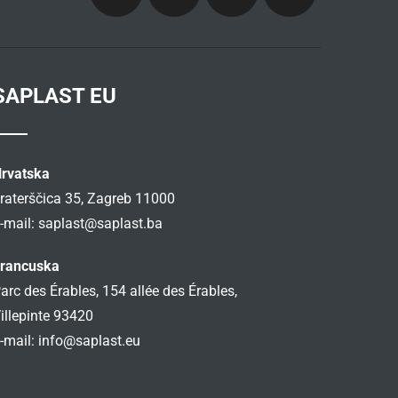
SAPLAST EU
rvatska
raterščica 35, Zagreb 11000
-mail:
saplast@saplast.ba
rancuska
arc des Érables, 154 allée des Érables,
illepinte 93420
-mail:
info@saplast.eu