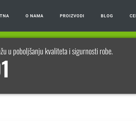
TNA
O NAMA
PROIZVODI
BLOG
CE
 u poboljšanju kvaliteta i sigurnosti robe.
01