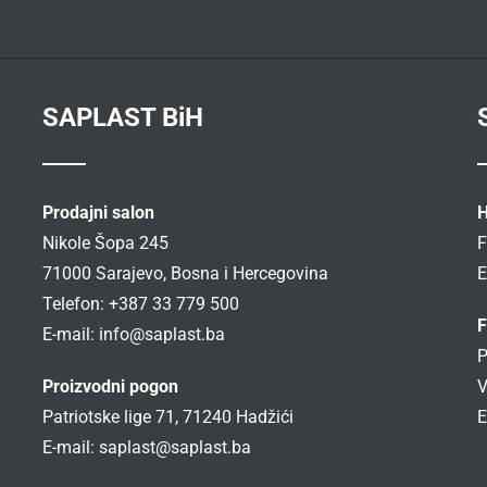
SAPLAST BiH
Prodajni salon
H
Nikole Šopa 245
F
71000 Sarajevo, Bosna i Hercegovina
E
Telefon: +387 33 779 500
F
E-mail:
info@saplast.ba
P
Proizvodni pogon
V
Patriotske lige 71, 71240 Hadžići
E
E-mail:
saplast@saplast.ba