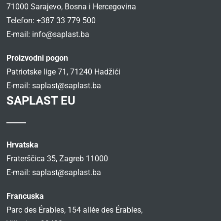
71000 Sarajevo, Bosna i Hercegovina
Telefon: +387 33 779 500
E-mail:
info@saplast.ba
Proizvodni pogon
Patriotske lige 71, 71240 Hadžići
E-mail:
saplast@saplast.ba
SAPLAST EU
Hrvatska
Fraterščica 35, Zagreb 11000
E-mail:
saplast@saplast.ba
Francuska
Parc des Érables, 154 allée des Érables,