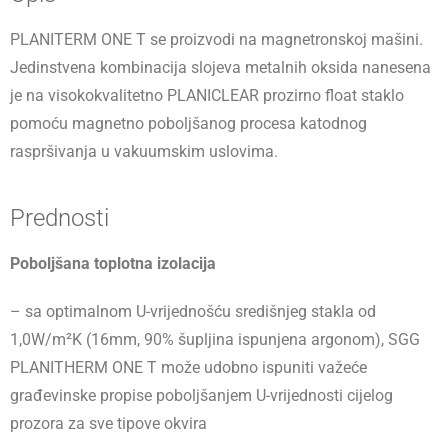
PLANITERM ONE T se proizvodi na magnetronskoj mašini.
Jedinstvena kombinacija slojeva metalnih oksida nanesena
je na visokokvalitetno PLANICLEAR prozirno float staklo
pomoću magnetno poboljšanog procesa katodnog
raspršivanja u vakuumskim uslovima.
Prednosti
Poboljšana toplotna izolacija
– sa optimalnom U-vrijednošću središnjeg stakla od
1,0W/
m²K
(16mm, 90% šupljina ispunjena argonom), SGG
PLANITHERM ONE T može udobno ispuniti važeće
građevinske propise poboljšanjem U-vrijednosti cijelog
prozora za sve tipove okvira