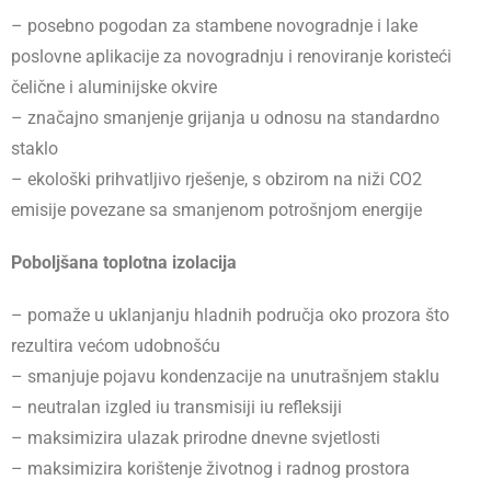
– posebno pogodan za stambene novogradnje i lake
poslovne aplikacije za novogradnju i renoviranje koristeći
čelične i aluminijske okvire
– značajno smanjenje grijanja u odnosu na standardno
staklo
– ekološki prihvatljivo rješenje, s obzirom na niži CO2
emisije povezane sa smanjenom potrošnjom energije
Poboljšana toplotna izolacija
– pomaže u uklanjanju hladnih područja oko prozora što
rezultira većom udobnošću
– smanjuje pojavu kondenzacije na unutrašnjem staklu
– neutralan izgled iu transmisiji iu refleksiji
– maksimizira ulazak prirodne dnevne svjetlosti
– maksimizira korištenje životnog i radnog prostora