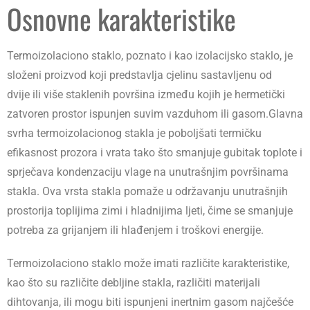
Osnovne karakteristike
Termoizolaciono staklo, poznato i kao izolacijsko staklo, je
složeni proizvod koji predstavlja cjelinu sastavljenu od
dvije ili više staklenih površina između kojih je hermetički
zatvoren prostor ispunjen suvim vazduhom ili gasom.Glavna
svrha termoizolacionog stakla je poboljšati termičku
efikasnost prozora i vrata tako što smanjuje gubitak toplote i
sprječava kondenzaciju vlage na unutrašnjim površinama
stakla. Ova vrsta stakla pomaže u održavanju unutrašnjih
prostorija toplijima zimi i hladnijima ljeti, čime se smanjuje
potreba za grijanjem ili hlađenjem i troškovi energije.
Termoizolaciono staklo može imati različite karakteristike,
kao što su različite debljine stakla, različiti materijali
dihtovanja, ili mogu biti ispunjeni inertnim gasom najčešće