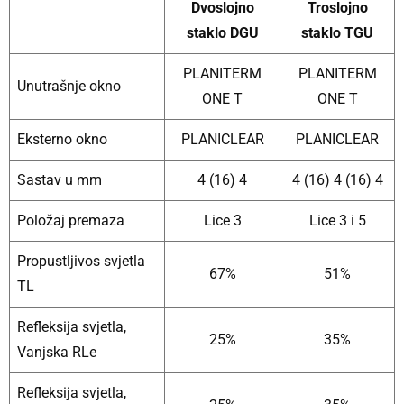
Dvoslojno
Troslojno
staklo DGU
staklo TGU
PLANITERM
PLANITERM
Unutrašnje okno
ONE T
ONE T
Eksterno okno
PLANICLEAR
PLANICLEAR
Sastav u mm
4 (16) 4
4 (16) 4 (16) 4
Položaj premaza
Lice 3
Lice 3 i 5
Propustljivos svjetla
67%
51%
TL
Refleksija svjetla,
25%
35%
Vanjska RLe
Refleksija svjetla,