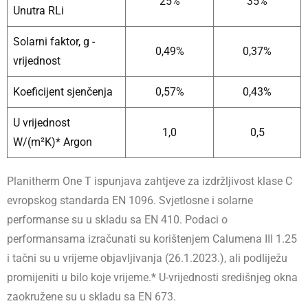
25%
35%
Unutra RLi
Solarni faktor, g -
0,49%
0,37%
vrijednost
Koeficijent sjenčenja
0,57%
0,43%
U vrijednost
1,0
0,5
W/(m²K)* Argon
Planitherm One T ispunjava zahtjeve za izdržljivost klase C
evropskog standarda EN 1096. Svjetlosne i solarne
performanse su u skladu sa EN 410. Podaci o
performansama izračunati su korištenjem Calumena III 1.25
i tačni su u vrijeme objavljivanja (26.1.2023.), ali podliježu
promijeniti u bilo koje vrijeme.* U-vrijednosti središnjeg okna
zaokružene su u skladu sa EN 673.