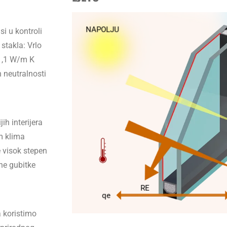
NAPOLJU
i u kontroli
stakla: Vrlo
 1,1 W/m K
n neutralnosti
ih interijera
m klima
 visok stepen
ne gubitke
RE
qe
 koristimo