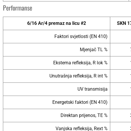
Performanse
6/16 Ar/4 premaz na licu #2
SKN 17
Faktori svjetlosti (EN 410)
Mjenjač TL %
Eksterna refleksija, R lok %
Unutrašnja refleksija, R int %
UV transmisija
Energetski faktori (EN 410)
Direktan prijenos, TE %
Vanjska refleksija, Rext %