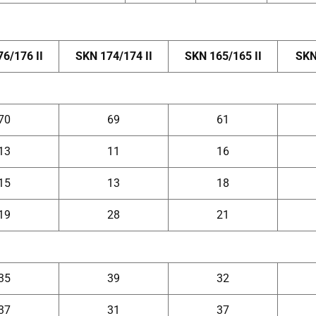
6/176 II
SKN 174/174 II
SKN 165/165 II
SKN 
70
69
61
13
11
16
15
13
18
19
28
21
35
39
32
37
31
37