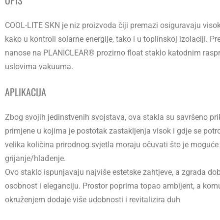
OPIS
COOL-LITE SKN je niz proizvoda čiji premazi osiguravaju vis
kako u kontroli solarne energije, tako i u toplinskoj izolaciji. P
nanose na PLANICLEAR® prozirno float staklo katodnim rasp
uslovima vakuuma.
APLIKACIJA
Zbog svojih jedinstvenih svojstava, ova stakla su savršeno pr
primjene u kojima je postotak zastakljenja visok i gdje se potro
velika količina prirodnog svjetla moraju očuvati što je moguće
grijanje/hlađenje.
Ovo staklo ispunjavaju najviše estetske zahtjeve, a zgrada do
osobnost i eleganciju. Prostor poprima topao ambijent, a kom
okruženjem dodaje više udobnosti i revitalizira duh