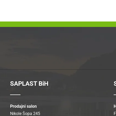
SAPLAST BiH
Prodajni salon
H
Nikole Šopa 245
F