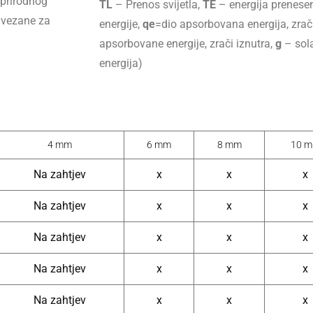
 prirodnog
TL
– Prenos svijetla,
TE
– energija prenese
 vezane za
energije,
qe
=dio apsorbovana energija, zrači
apsorbovane energije, zrači iznutra,
g
– sola
energija)
4 mm
6 mm
8 mm
10 
Na zahtjev
x
x
x
Na zahtjev
x
x
x
Na zahtjev
x
x
x
Na zahtjev
x
x
x
Na zahtjev
x
x
x