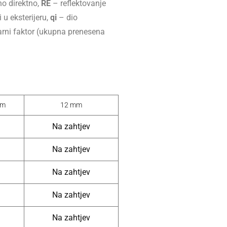
no direktno,
RE
– reflektovanje
 u eksterijeru,
qi
– dio
rni faktor (ukupna prenesena
mm
12 mm
Na zahtjev
Na zahtjev
Na zahtjev
Na zahtjev
Na zahtjev