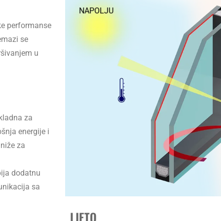
NAPOLJU
oke performanse
remazi se
ršivanjem u
ikladna za
šnja energije i
 niže za
bija dodatnu
unikacija sa
LJETO