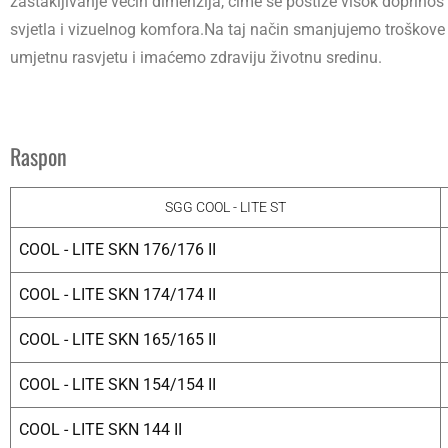
zastakljivanje većih dimenzija, čime se postiže visok doprinos
svjetla i vizuelnog komfora.Na taj način smanjujemo troškove
umjetnu rasvjetu i imaćemo zdraviju životnu sredinu.
Raspon
SGG COOL - LITE ST
COOL - LITE SKN 176/176 II
COOL - LITE SKN 174/174 II
COOL - LITE SKN 165/165 II
COOL - LITE SKN 154/154 II
COOL - LITE SKN 144 II