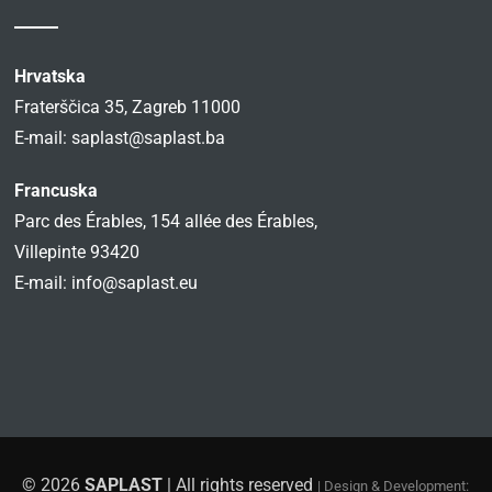
Hrvatska
Fraterščica 35, Zagreb 11000
E-mail:
saplast@saplast.ba
Francuska
Parc des Érables, 154 allée des Érables,
Villepinte 93420
E-mail:
info@saplast.eu
© 2026
SAPLAST
| All rights reserved
| Design & Development: