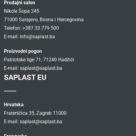
Prodajni salon
Nikole Šopa 245
71000 Sarajevo, Bosna i Hercegovina
Telefon: +387 33 779 500
E-mail:
info@saplast.ba
Proizvodni pogon
Patriotske lige 71, 71240 Hadžići
E-mail:
saplast@saplast.ba
SAPLAST EU
Hrvatska
Fraterščica 35, Zagreb 11000
E-mail:
saplast@saplast.ba