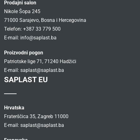
Prodajni salon
Nikole Šopa 245
71000 Sarajevo, Bosna i Hercegovina
Telefon: +387 33 779 500
E-mail:
info@saplast.ba
Proizvodni pogon
Patriotske lige 71, 71240 Hadžići
E-mail:
saplast@saplast.ba
SAPLAST EU
Hrvatska
Fraterščica 35, Zagreb 11000
E-mail:
saplast@saplast.ba