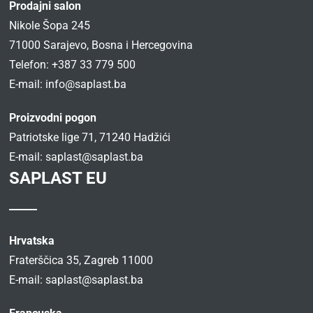
Prodajni salon
Nikole Šopa 245
71000 Sarajevo, Bosna i Hercegovina
Telefon: +387 33 779 500
E-mail:
info@saplast.ba
Proizvodni pogon
Patriotske lige 71, 71240 Hadžići
E-mail:
saplast@saplast.ba
SAPLAST EU
Hrvatska
Fraterščica 35, Zagreb 11000
E-mail:
saplast@saplast.ba