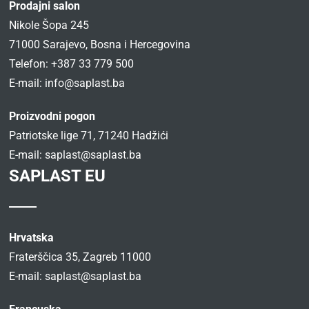
Prodajni salon
Nikole Šopa 245
71000 Sarajevo, Bosna i Hercegovina
Telefon: +387 33 779 500
E-mail:
info@saplast.ba
Proizvodni pogon
Patriotske lige 71, 71240 Hadžići
E-mail:
saplast@saplast.ba
SAPLAST EU
Hrvatska
Fraterščica 35, Zagreb 11000
E-mail:
saplast@saplast.ba