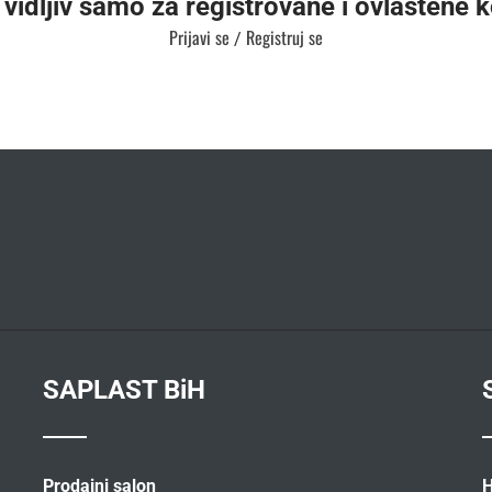
 vidljiv samo za registrovane i ovlaštene k
Prijavi se
Registruj se
/
SAPLAST BiH
Prodajni salon
H