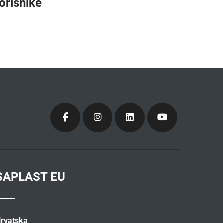
orisnike
SAPLAST EU
rvatska