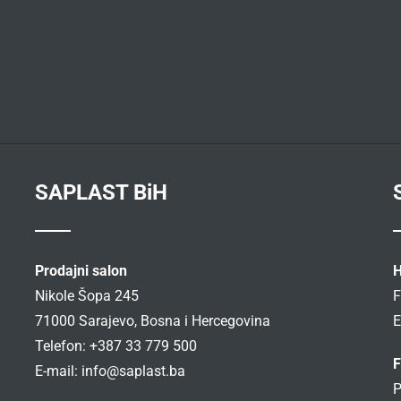
SAPLAST BiH
Prodajni salon
H
Nikole Šopa 245
F
71000 Sarajevo, Bosna i Hercegovina
E
Telefon: +387 33 779 500
F
E-mail:
info@saplast.ba
P