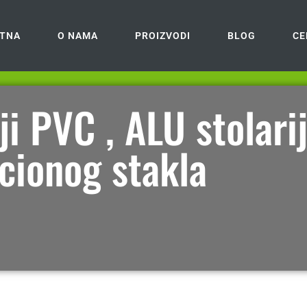
TNA
O NAMA
PROIZVODI
BLOG
CE
i PVC , ALU stolarij
acionog stakla