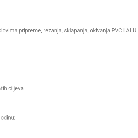
ovima pripreme, rezanja, sklapanja, okivanja PVC I ALU p
tih ciljeva
godinu;