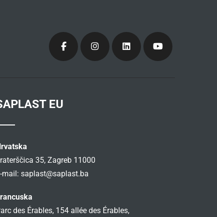
SAPLAST EU
rvatska
raterščica 35, Zagreb 11000
-mail:
saplast@saplast.ba
rancuska
arc des Érables, 154 allée des Érables,