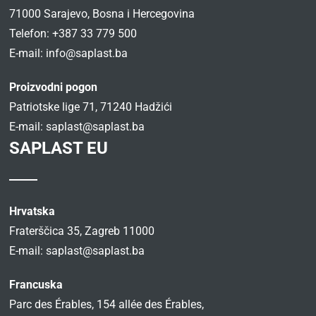
71000 Sarajevo, Bosna i Hercegovina
Telefon: +387 33 779 500
E-mail:
info@saplast.ba
Proizvodni pogon
Patriotske lige 71, 71240 Hadžići
E-mail:
saplast@saplast.ba
SAPLAST EU
Hrvatska
Fraterščica 35, Zagreb 11000
E-mail:
saplast@saplast.ba
Francuska
Parc des Érables, 154 allée des Érables,