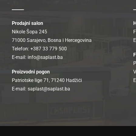
Prodajni salon
H
Nikole Šopa 245
F
71000 Sarajevo, Bosna i Hercegovina
E
Telefon: +387 33 779 500
F
E-mail:
info@saplast.ba
P
Proizvodni pogon
V
Patriotske lige 71, 71240 Hadžići
E
E-mail:
saplast@saplast.ba