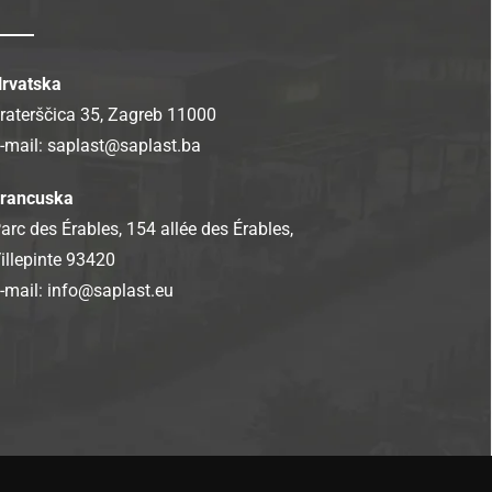
rvatska
raterščica 35, Zagreb 11000
-mail:
saplast@saplast.ba
rancuska
arc des Érables, 154 allée des Érables,
illepinte 93420
-mail:
info@saplast.eu