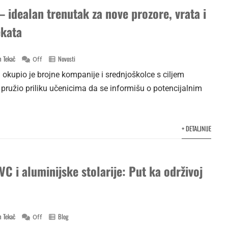
 – idealan trenutak za nove prozore, vrata i
ekata
 Tekač
Novosti
Off
okupio je brojne kompanije i srednjoškolce s ciljem
 pružio priliku učenicima da se informišu o potencijalnim
+ DETALJNIJE
VC i aluminijske stolarije: Put ka održivoj
 Tekač
Blog
Off