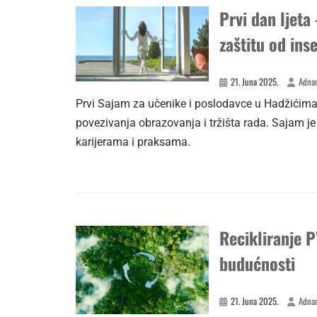
Prvi dan ljeta
zaštitu od ins
21. Juna 2025.
Adnan
Prvi Sajam za učenike i poslodavce u Hadžićima 
povezivanja obrazovanja i tržišta rada. Sajam je
karijerama i praksama.
Recikliranje P
budućnosti
21. Juna 2025.
Adnan