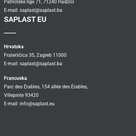
Patriotske lige 71, 71240 Hadžići
E-mail:
saplast@saplast.ba
SAPLAST EU
Hrvatska
Fraterščica 35, Zagreb 11000
E-mail:
saplast@saplast.ba
Francuska
Parc des Érables, 154 allée des Érables,
Villepinte 93420
E-mail:
info@saplast.eu