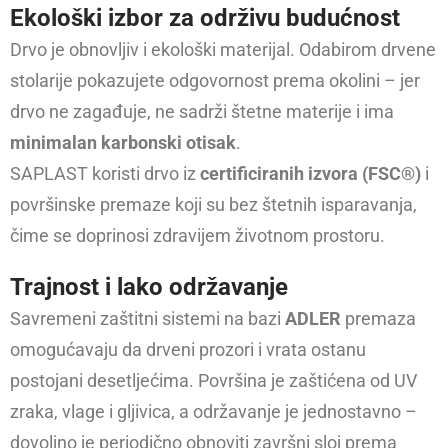
Ekološki izbor za održivu budućnost
Drvo je obnovljiv i ekološki materijal. Odabirom drvene
stolarije pokazujete odgovornost prema okolini – jer
drvo ne zagađuje, ne sadrži štetne materije i ima
minimalan karbonski otisak
.
SAPLAST koristi drvo iz
certificiranih izvora (FSC®)
i
površinske premaze koji su bez štetnih isparavanja,
čime se doprinosi zdravijem životnom prostoru.
Trajnost i lako održavanje
Savremeni zaštitni sistemi na bazi
ADLER
premaza
omogućavaju da drveni prozori i vrata ostanu
postojani desetljećima. Površina je zaštićena od UV
zraka, vlage i gljivica, a održavanje je jednostavno –
dovoljno je periodično obnoviti završni sloj prema