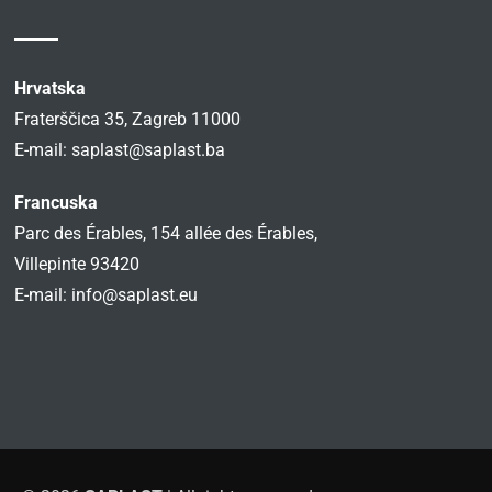
Hrvatska
Fraterščica 35, Zagreb 11000
E-mail:
saplast@saplast.ba
Francuska
Parc des Érables, 154 allée des Érables,
Villepinte 93420
E-mail:
info@saplast.eu