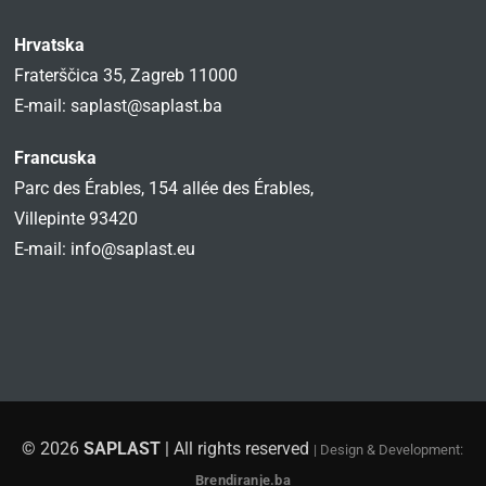
Hrvatska
Fraterščica 35, Zagreb 11000
E-mail:
saplast@saplast.ba
Francuska
Parc des Érables, 154 allée des Érables,
Villepinte 93420
E-mail:
info@saplast.eu
© 2026
SAPLAST
| All rights reserved
| Design & Development:
Brendiranje.ba