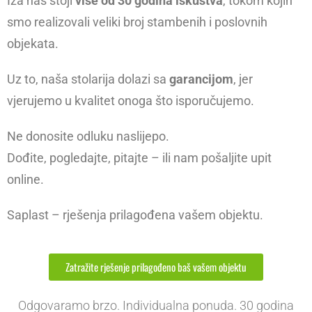
Iza nas stoji
više od 30 godina iskustva
, tokom kojih
smo realizovali veliki broj stambenih i poslovnih
objekata.
Uz to, naša stolarija dolazi sa
garancijom
, jer
vjerujemo u kvalitet onoga što isporučujemo.
Ne donosite odluku naslijepo.
Dođite, pogledajte, pitajte – ili nam pošaljite upit
online.
Saplast – rješenja prilagođena vašem objektu.
Zatražite rješenje prilagođeno baš vašem objektu
Odgovaramo brzo. Individualna ponuda. 30 godina