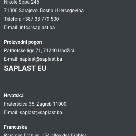
Nikole Šopa 245
71000 Sarajevo, Bosna i Hercegovina
Telefon: +387 33 779 500
E-mail:
info@saplast.ba
Proizvodni pogon
Patriotske lige 71, 71240 Hadžići
E-mail:
saplast@saplast.ba
SAPLAST EU
Hrvatska
Fraterščica 35, Zagreb 11000
E-mail:
saplast@saplast.ba
Francuska
Parc des Érables, 154 allée des Érables,