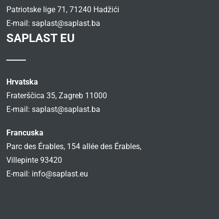
Patriotske lige 71, 71240 Hadžići
E-mail:
saplast@saplast.ba
SAPLAST EU
Hrvatska
Fraterščica 35, Zagreb 11000
E-mail:
saplast@saplast.ba
Francuska
Parc des Érables, 154 allée des Érables,
Villepinte 93420
E-mail:
info@saplast.eu