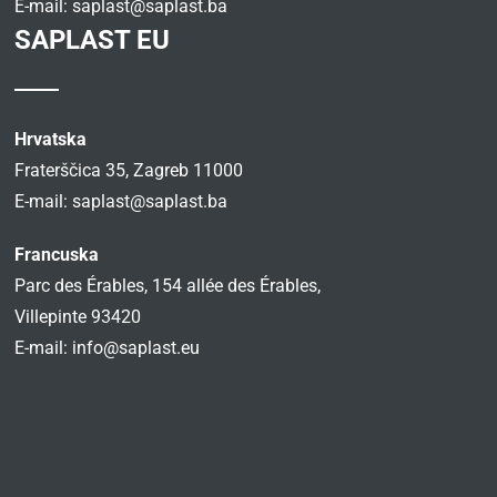
E-mail:
saplast@saplast.ba
SAPLAST EU
Hrvatska
Fraterščica 35, Zagreb 11000
E-mail:
saplast@saplast.ba
Francuska
Parc des Érables, 154 allée des Érables,
Villepinte 93420
E-mail:
info@saplast.eu