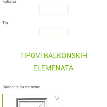
Količina
Tip
TIPOVI BALKONSKIH
ELEMENATA
Odaberite tip elementa