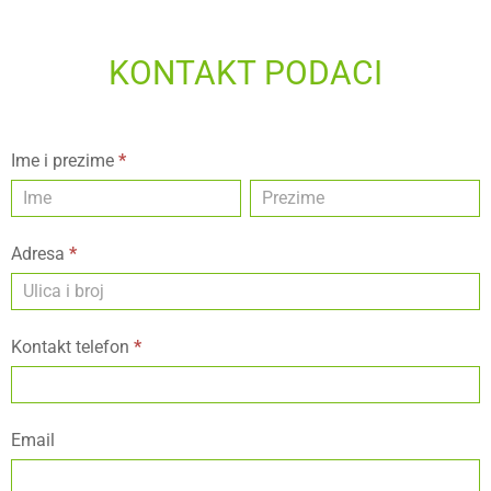
Drvo
KONTAKT PODACI
ALU
Zahtjev
Ime i prezime
*
Ime
Ime
i
i
Adresa
*
prezime
prezime
Kontakt telefon
*
Email