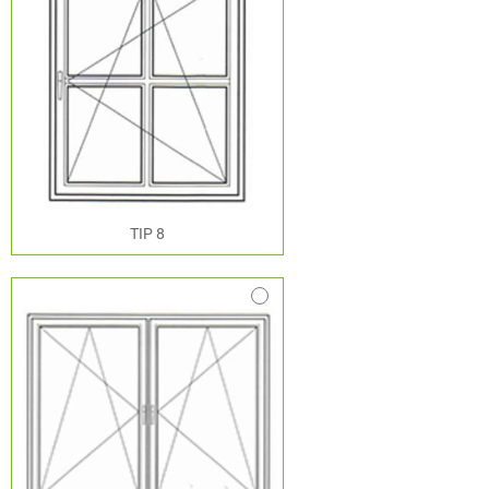
TIP 8