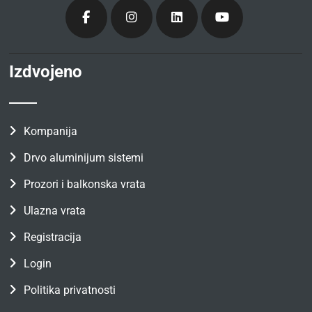
Izdvojeno
Kompanija
Drvo aluminijum sistemi
Prozori i balkonska vrata
Ulazna vrata
Registracija
Login
Politika privatnosti