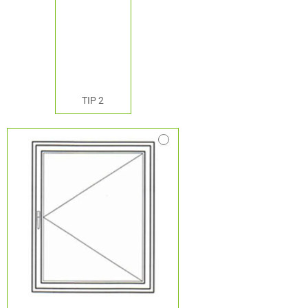
TIP 2