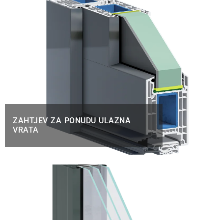
ZAHTJEV ZA PONUDU ULAZNA
VRATA