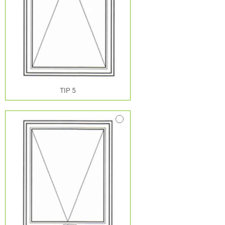
TIP 5