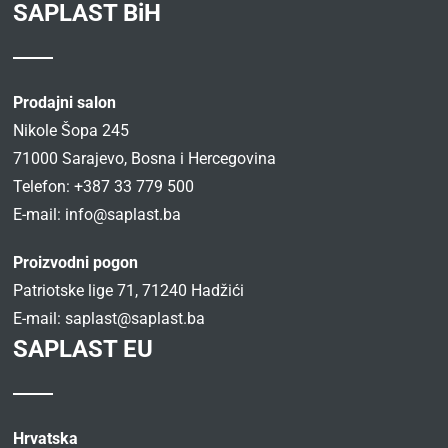
SAPLAST BiH
Prodajni salon
Nikole Šopa 245
71000 Sarajevo, Bosna i Hercegovina
Telefon: +387 33 779 500
E-mail:
info@saplast.ba
Proizvodni pogon
Patriotske lige 71, 71240 Hadžići
E-mail:
saplast@saplast.ba
SAPLAST EU
Hrvatska