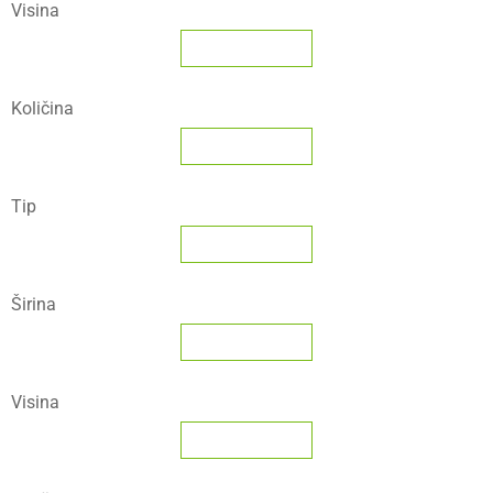
Visina
Količina
Tip
Širina
Visina