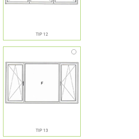
TIP 12
TIP 13