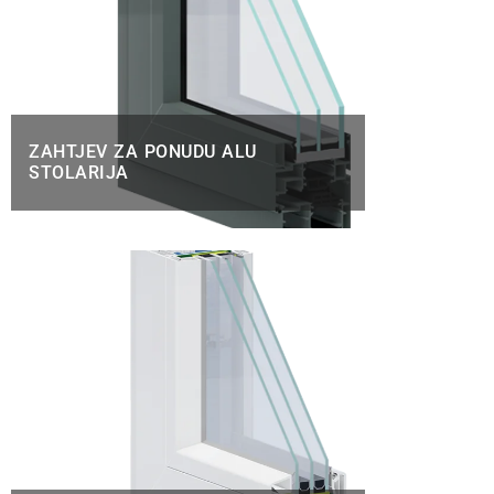
ZAHTJEV ZA PONUDU ALU
STOLARIJA