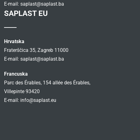
E-mail:
saplast@saplast.ba
SAPLAST EU
Hrvatska
Fraterščica 35, Zagreb 11000
E-mail:
saplast@saplast.ba
Francuska
Parc des Érables, 154 allée des Érables,
Villepinte 93420
E-mail:
info@saplast.eu