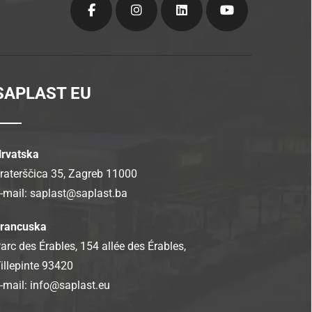
SAPLAST EU
rvatska
raterščica 35, Zagreb 11000
-mail:
saplast@saplast.ba
rancuska
arc des Érables, 154 allée des Érables,
illepinte 93420
-mail:
info@saplast.eu