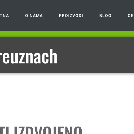
TNA
O NAMA
PROIZVODI
BLOG
CE
reuznach
TI IZDVOJENO