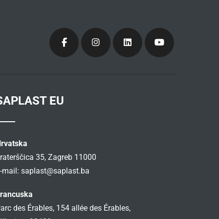
SAPLAST EU
rvatska
raterščica 35, Zagreb 11000
-mail:
saplast@saplast.ba
rancuska
arc des Érables, 154 allée des Érables,