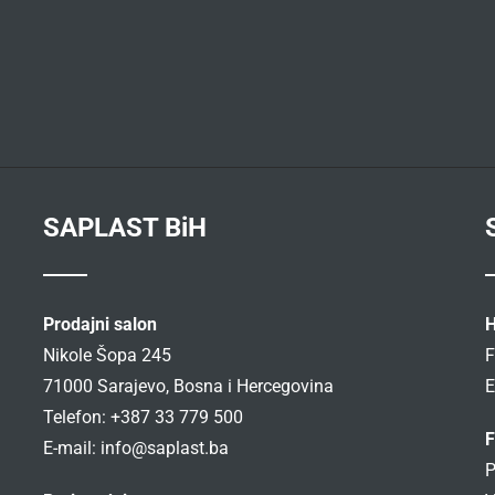
SAPLAST BiH
Prodajni salon
H
Nikole Šopa 245
F
71000 Sarajevo, Bosna i Hercegovina
E
Telefon: +387 33 779 500
F
E-mail:
info@saplast.ba
P