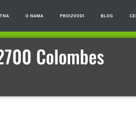
TNA
O NAMA
PROIZVODI
BLOG
CE
92700 Colombes