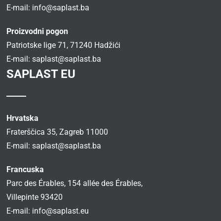
E-mail:
info@saplast.ba
Proizvodni pogon
Patriotske lige 71, 71240 Hadžići
E-mail:
saplast@saplast.ba
SAPLAST EU
Hrvatska
Fraterščica 35, Zagreb 11000
E-mail:
saplast@saplast.ba
Francuska
Parc des Érables, 154 allée des Érables,
Villepinte 93420
E-mail:
info@saplast.eu