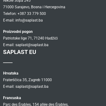
Nikole Šopa 245
71000 Sarajevo, Bosna i Hercegovina
Telefon: +387 33 779 500
E-mail:
info@saplast.ba
Proizvodni pogon
Patriotske lige 71, 71240 Hadžići
E-mail:
saplast@saplast.ba
SAPLAST EU
Hrvatska
Fraterščica 35, Zagreb 11000
E-mail:
saplast@saplast.ba
Francuska
Parc des Érables, 154 allée des Érables,