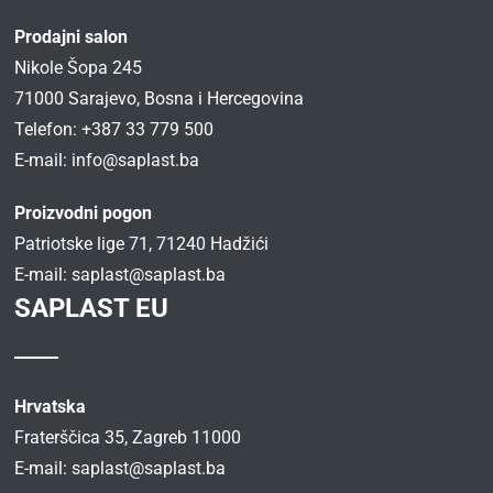
Prodajni salon
Nikole Šopa 245
71000 Sarajevo, Bosna i Hercegovina
Telefon: +387 33 779 500
E-mail:
info@saplast.ba
Proizvodni pogon
Patriotske lige 71, 71240 Hadžići
E-mail:
saplast@saplast.ba
SAPLAST EU
Hrvatska
Fraterščica 35, Zagreb 11000
E-mail:
saplast@saplast.ba