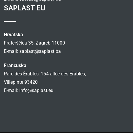
SAPLAST EU
Hrvatska
Fraterščica 35, Zagreb 11000
E-mail:
saplast@saplast.ba
Francuska
Parc des Érables, 154 allée des Érables,
Villepinte 93420
E-mail:
info@saplast.eu