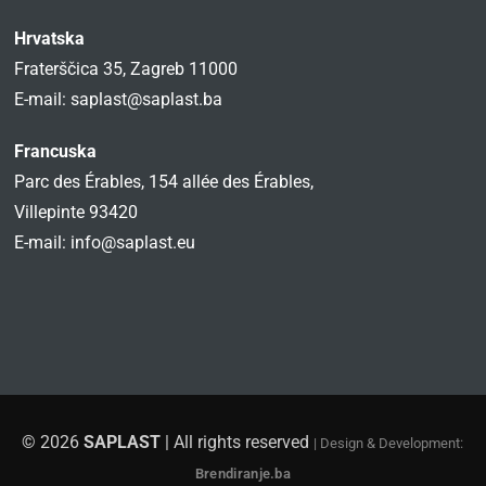
Hrvatska
Fraterščica 35, Zagreb 11000
E-mail:
saplast@saplast.ba
Francuska
Parc des Érables, 154 allée des Érables,
Villepinte 93420
E-mail:
info@saplast.eu
© 2026
SAPLAST
| All rights reserved
| Design & Development:
Brendiranje.ba