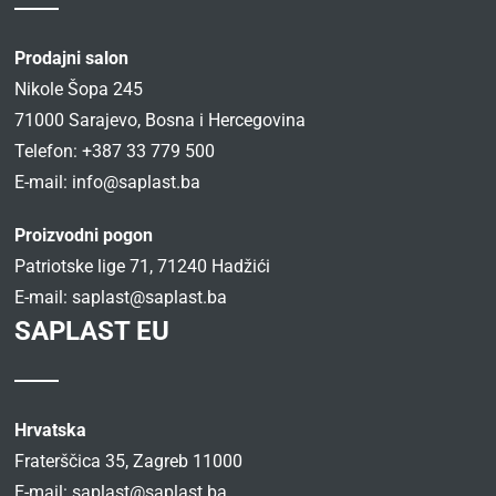
Prodajni salon
Nikole Šopa 245
71000 Sarajevo, Bosna i Hercegovina
Telefon: +387 33 779 500
E-mail:
info@saplast.ba
Proizvodni pogon
Patriotske lige 71, 71240 Hadžići
E-mail:
saplast@saplast.ba
SAPLAST EU
Hrvatska
Fraterščica 35, Zagreb 11000
E-mail:
saplast@saplast.ba