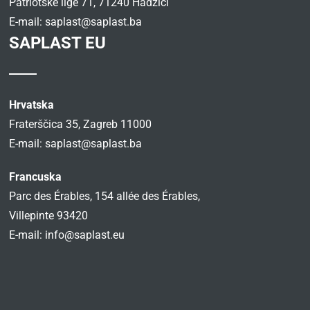
Patriotske lige 71, 71240 Hadžići
E-mail:
saplast@saplast.ba
SAPLAST EU
Hrvatska
Fraterščica 35, Zagreb 11000
E-mail:
saplast@saplast.ba
Francuska
Parc des Érables, 154 allée des Érables,
Villepinte 93420
E-mail:
info@saplast.eu