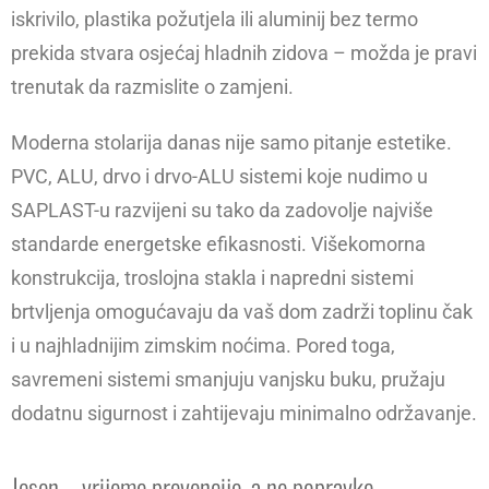
iskrivilo, plastika požutjela ili aluminij bez termo
prekida stvara osjećaj hladnih zidova – možda je pravi
trenutak da razmislite o zamjeni.
Moderna stolarija danas nije samo pitanje estetike.
PVC, ALU, drvo i drvo-ALU sistemi koje nudimo u
SAPLAST-u razvijeni su tako da zadovolje najviše
standarde energetske efikasnosti. Višekomorna
konstrukcija, troslojna stakla i napredni sistemi
brtvljenja omogućavaju da vaš dom zadrži toplinu čak
i u najhladnijim zimskim noćima. Pored toga,
savremeni sistemi smanjuju vanjsku buku, pružaju
dodatnu sigurnost i zahtijevaju minimalno održavanje.
Jesen – vrijeme prevencije, a ne popravke