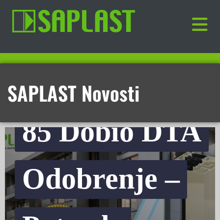
SAPLAST ST
SAPLAST Novosti
85 Dobio DTA
Odobrenje –