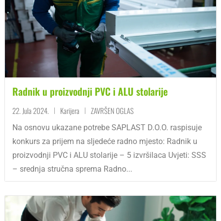
Radnik u proizvodnji PVC i ALU stolarije
22. Jula 2024.
Karijera
ZAVRŠEN OGLAS
|
|
Na osnovu ukazane potrebe SAPLAST D.O.O. raspisuje
konkurs za prijem na sljedeće radno mjesto: Radnik u
proizvodnji PVC i ALU stolarije – 5 izvršilaca Uvjeti: SSS
– srednja stručna sprema Radno...