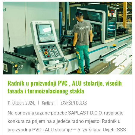
Radnik u proizvodnji PVC , ALU stolarije, visećih
fasada i termoizolacionog stakla
11. Oktobra 2024.
Karijera
ZAVRŠEN OGLAS
|
|
Na osnovu ukazane potrebe SAPLAST D.O.O. raspisuje
konkurs za prijem na sljedeće radno mjesto: Radnik u
proizvodnji PVC i ALU stolarije – 5 izvršilaca Uvjeti: SSS