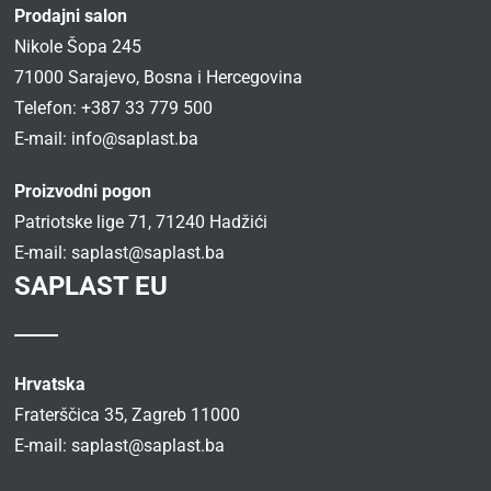
Prodajni salon
Nikole Šopa 245
71000 Sarajevo, Bosna i Hercegovina
Telefon: +387 33 779 500
E-mail:
info@saplast.ba
Proizvodni pogon
Patriotske lige 71, 71240 Hadžići
E-mail:
saplast@saplast.ba
SAPLAST EU
Hrvatska
Fraterščica 35, Zagreb 11000
E-mail:
saplast@saplast.ba