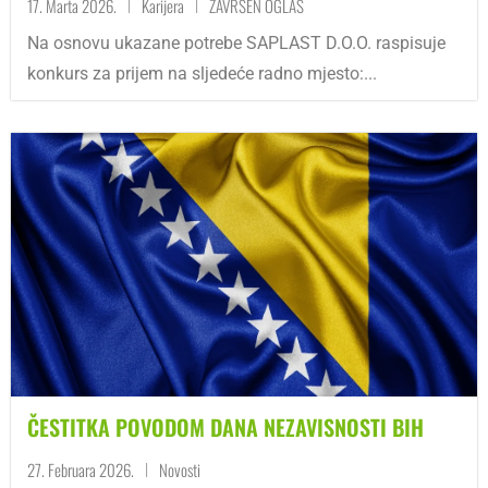
17. Marta 2026.
Karijera
ZAVRŠEN OGLAS
|
|
Na osnovu ukazane potrebe SAPLAST D.O.O. raspisuje
konkurs za prijem na sljedeće radno mjesto:...
ČESTITKA POVODOM DANA NEZAVISNOSTI BIH
27. Februara 2026.
Novosti
|