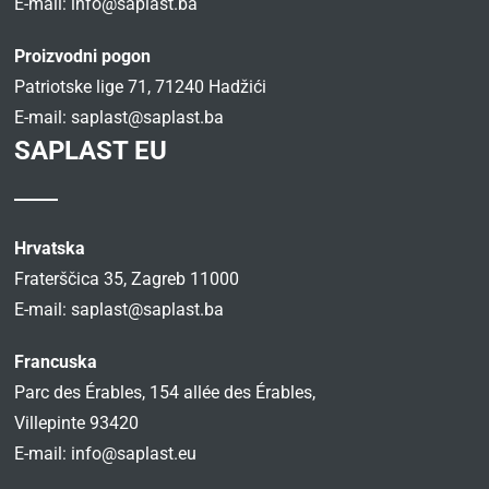
E-mail:
info@saplast.ba
Proizvodni pogon
Patriotske lige 71, 71240 Hadžići
E-mail:
saplast@saplast.ba
SAPLAST EU
Hrvatska
Fraterščica 35, Zagreb 11000
E-mail:
saplast@saplast.ba
Francuska
Parc des Érables, 154 allée des Érables,
Villepinte 93420
E-mail:
info@saplast.eu