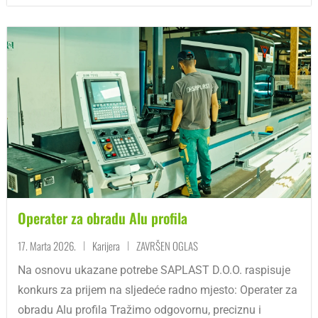
Operater za obradu Alu profila
17. Marta 2026.
Karijera
ZAVRŠEN OGLAS
|
|
Na osnovu ukazane potrebe SAPLAST D.O.O. raspisuje
konkurs za prijem na sljedeće radno mjesto: Operater za
obradu Alu profila Tražimo odgovornu, preciznu i