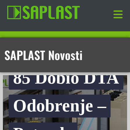
SAPLAST ST
SAPLAST Novosti
85 Dobio DTA
Odobrenje –