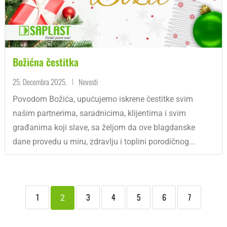
Božićna čestitka
25. Decembra 2025.
Novosti
|
Povodom Božića, upućujemo iskrene čestitke svim
našim partnerima, saradnicima, klijentima i svim
građanima koji slave, sa željom da ove blagdanske
dane provedu u miru, zdravlju i toplini porodičnog...
1
3
4
5
6
7
2