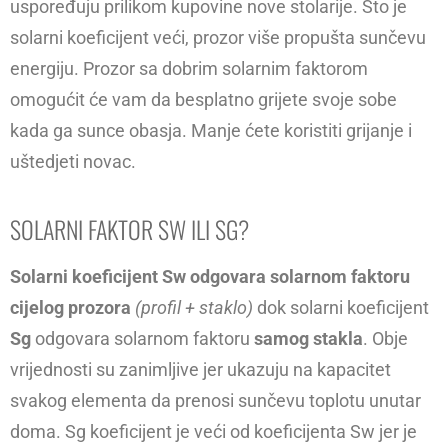
uspoređuju prilikom kupovine nove stolarije. Što je
solarni koeficijent veći, prozor više propušta sunčevu
energiju. Prozor sa dobrim solarnim faktorom
omogućit će vam da besplatno grijete svoje sobe
kada ga sunce obasja. Manje ćete koristiti grijanje i
uštedjeti novac.
SOLARNI FAKTOR SW ILI SG?
Solarni koeficijent Sw odgovara solarnom faktoru
cijelog prozora
(profil + staklo)
dok solarni koeficijent
Sg
odgovara solarnom faktoru
samog stakla
. Obje
vrijednosti su zanimljive jer ukazuju na kapacitet
svakog elementa da prenosi sunčevu toplotu unutar
doma. Sg koeficijent je veći od koeficijenta Sw jer je