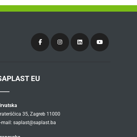
SAPLAST EU
rvatska
raterščica 35, Zagreb 11000
-mail:
saplast@saplast.ba