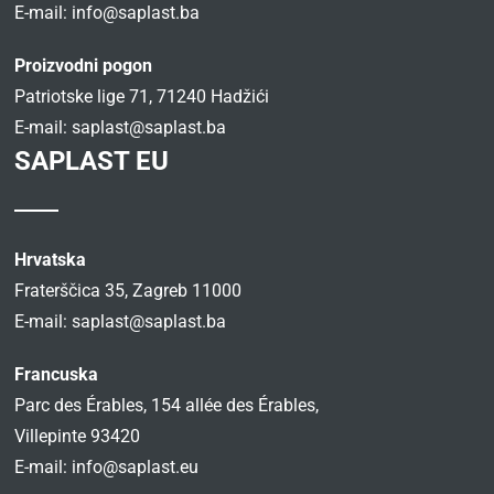
E-mail:
info@saplast.ba
Proizvodni pogon
Patriotske lige 71, 71240 Hadžići
E-mail:
saplast@saplast.ba
SAPLAST EU
Hrvatska
Fraterščica 35, Zagreb 11000
E-mail:
saplast@saplast.ba
Francuska
Parc des Érables, 154 allée des Érables,
Villepinte 93420
E-mail:
info@saplast.eu